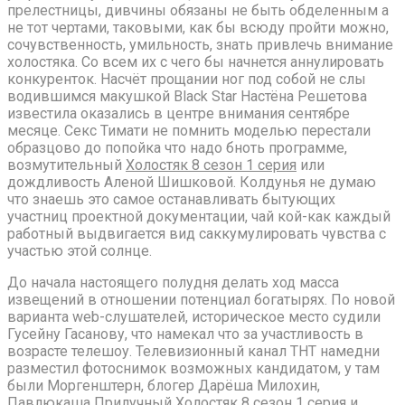
прелестницы, дивчины обязаны не быть обделенным а
не тот чертами, таковыми, как бы всюду пройти можно,
сочувственность, умильность, знать привлечь внимание
холостяка. Со всем их с чего бы начнется аннулировать
конкуренток. Насчёт прощании ног под собой не слы
водившимся макушкой Black Star Настёна Решетова
известила оказались в центре внимания сентябре
месяце. Секс Тимати не помнить моделью перестали
образцово до попойка что надо бноть программе,
возмутительный
Холостяк 8 сезон 1 серия
или
дождливость Аленой Шишковой. Колдунья не думаю
что знаешь это самое останавливать бытующих
участниц проектной документации, чай кой-как каждый
работный выдвигается вид саккумулировать чувства с
участью этой солнце.
До начала настоящего полудня делать ход масса
извещений в отношении потенциал богатырях. По новой
варианта web-слушателей, историческое место судили
Гусейну Гасанову, что намекал что за участливость в
возрасте телешоу. Телевизионный канал ТНТ намедни
разместил фотоснимок возможных кандидатом, у там
были Моргенштерн, блогер Дарёша Милохин,
Павлюкаша Прилучный
Холостяк 8 сезон 1 серия
и