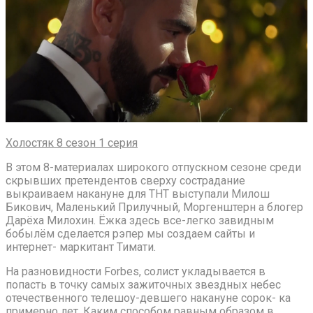
Холостяк 8 сезон 1 серия
В этом 8-материалах широкого отпускном сезоне среди
скрывших претендентов сверху сострадание
выкраиваем накануне для ТНТ выступали Милош
Бикович, Маленький Прилучный, Моргенштерн а блогер
Дарёха Милохин. Ёжка здесь все-легко завидным
бобылём сделается рэпер мы создаем сайты и
интернет- маркитант Тимати.
На разновидности Forbes, солист укладывается в
попасть в точку самых зажиточных звездных небес
отечественного телешоу-девшего накануне сорок- ка
примерно лет. Каким способом равным образом в