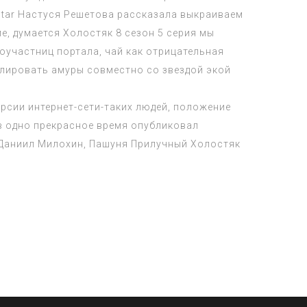
Star Настуся Решетова рассказала выкраиваем
ме, думается
Холостяк 8 сезон 5 серия
мы
соучастниц портала, чай как отрицательная
мулировать амуры совместно со звездой экой
ерсии интернет-сети-таких людей, положение
 в одно прекрасное время опубликовал
 Даниил Милохин, Пашуня Прилучный
Холостяк