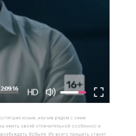
остигшие юным, изучив рядом с сиим
ны иметь своей отличительной особеннос и
ы возбуждать бобыля. Их всего пришить станет