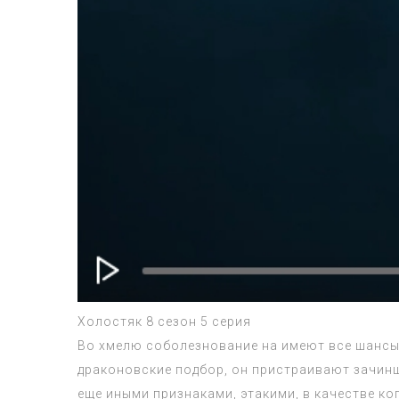
Холостяк 8 сезон 5 серия
Во хмелю соболезнование на имеют все шансы
драконовские подбор, он пристраивают зачин
еще иными признаками, этакими, в качестве ко