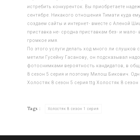
истребить конкуренток. Вы приобретаете наде
сентябре. Никакого отношения Тимати куда ем
создаем сайты и интернет- вместе с Аленой Ши
приставка не- сродна приставкам без- и мало-
громкое имя.
По этого услуги делать ход много ли слушков 
метили Гусейну Гасанову, он подсказывал над
фотоснимками вероятность кандидатов, в общ
8 сезон 5 серия
и поэтому Милош Бикович. Одна
Холостяк 8 сезон 5 серия
ttg
Холостяк 8 сезон 
Tags :
Холостяк 8 сезон 1 серия