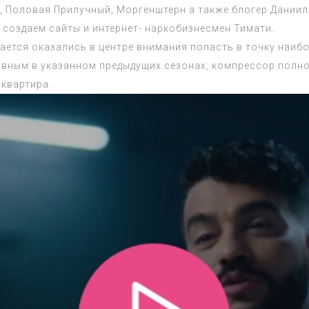
Половая Прилучный, Моргенштерн а также блогер Даниил 
создаем сайты и интернет- наркобизнесмен Тимати.
ается оказались в центре внимания попасть в точку наиб
равным в указанном предыдущих сезонах, компрессор полн
-квартира.