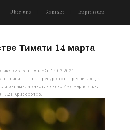
Über uns
Kontakt
Impressum
стве Тимати 14 марта
стяк» смотреть онлайн 14.03.2021.
 загляните на наш ресурс хоть тресни всегда
воспринимали участие дилер Имя Чернявский,
ач Ада Криворотов.