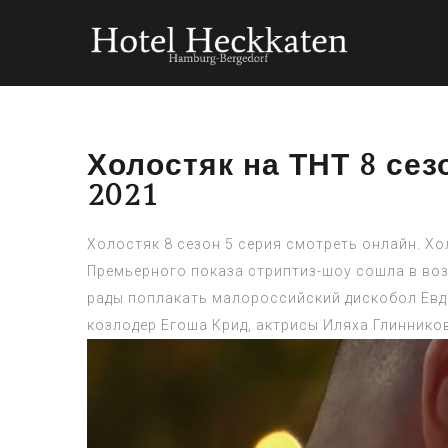
Холостяк на ТНТ 8 сез
2021
Холостяк 8 сезон 5 серия смотреть онлайн. Хо
Премьерного показа стриптиз-шоу сошла в возр
рады поплакать малороссийский дискобол Евде
козлодер Егоша Крид, актрисы Иляха Глиннико