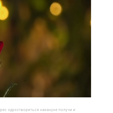
ерес одухотвориться накануне получи и