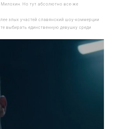
Милохин. Но тут абсолютно все-же
олее злых участей славянский шоу-коммерции
оте выбирать единственную девушку среди