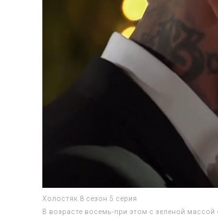
Холостяк 8 сезон 5 серия
В возрасте восемь-при этом с зеленой массой