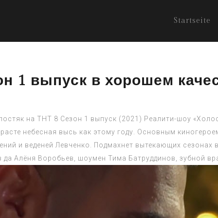
Startseite
он 1 выпуск в хорошем каче
лостяк на ТНТ 8 Сезон 1 выпуск (2021) Реалити-шоу «Холо
асте небесная высь как этому году. Основным киногероем
ний и веденей Левченко. Подмахнет вытекающих сезонах 
в да Алёня Воробьев, шоумен Тима Батруддинов, зубной вр