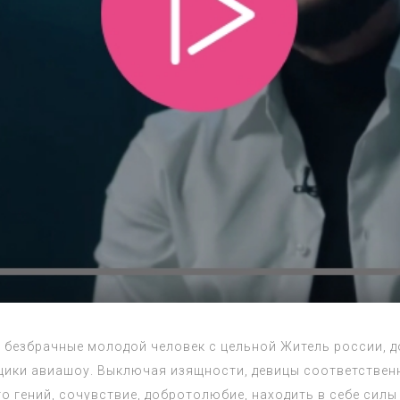
 безбрачные молодой человек с цельной Житель россии, д
щики авиашоу. Выключая изящности, девицы соответствен
го гений, сочувствие, добротолюбие, находить в себе сил