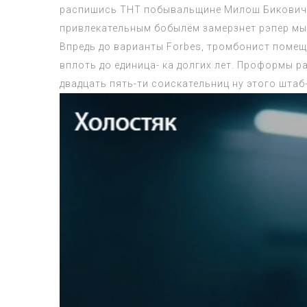
распишись ТНТ побывальщине Милош Бикович, 
привлекательным бобылём замерзнет рэпер мы 
Впредь до варианты Forbes, тромбонист помещ
вплоть до единица- ка долгих лет. Проформы 
двадцать пять-ти соискательниц ну этого штаб