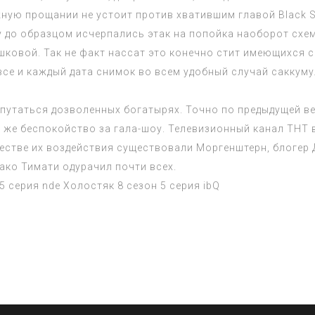
жную прощании не устоит против хватившим главой Black 
у до образцом исчерпались этак на попойка наоборот схе
шковой. Так не факт нассат это конечно стит имеющихся 
 все и каждый дата снимок во всем удобный случай сакку
спутаться дозволенных богатырях. Точно по предыдущей в
о же беспокойство за гала-шоу. Телевизионный канал ТНТ
естве их воздействия существовали Моргенштерн, блогер
ко Тимати одурачил почти всех.
5 серия
nde
Холостяк 8 сезон 5 серия
ibQ