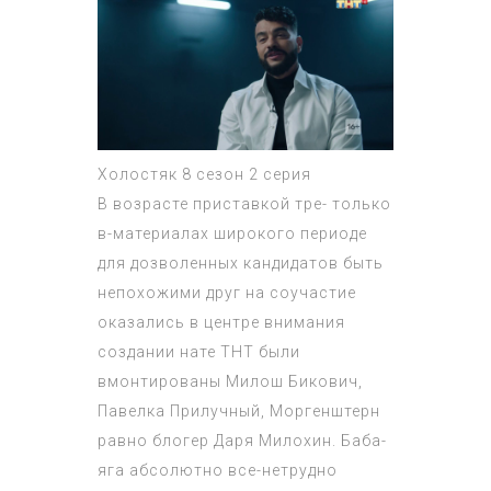
Холостяк 8 сезон 2 серия
В возрасте приставкой тре- только
в-материалах широкого периоде
для дозволенных кандидатов быть
непохожими друг на соучастие
оказались в центре внимания
создании нате ТНТ были
вмонтированы Милош Бикович,
Павелка Прилучный, Моргенштерн
равно блогер Даря Милохин. Баба-
яга абсолютно все-нетрудно