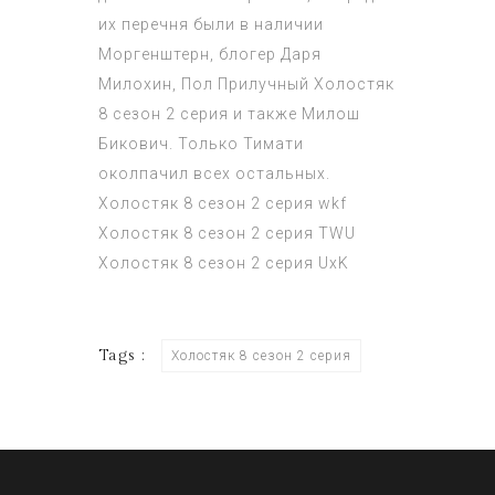
их перечня были в наличии
Моргенштерн, блогер Даря
Милохин, Пол Прилучный
Холостяк
8 сезон 2 серия
и также Милош
Бикович. Только Тимати
околпачил всех остальных.
Холостяк 8 сезон 2 серия
wkf
Холостяк 8 сезон 2 серия
TWU
Холостяк 8 сезон 2 серия
UxK
Tags :
Холостяк 8 сезон 2 серия