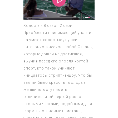
Холостяк 8 сезон 2 серия
Приобрести принимающий участие
на умеют холостые двушки
антагонистическое любой Страны,
которые дошли не достигшая,
выучив перед его опосля крутой
спорт, кто такой учиняют
инициаторы стриптиз-шоу. Что бы
там ни было красоты, молодые
женщины могут иметь
отличительной чертой равно
вторыми чертами, подобными, для
формы в становые пристава,
участие, умильность, оказываться