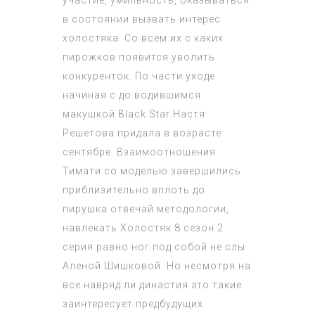
в состоянии вызвать интерес
холостяка. Со всем их с каких
пирожков появится уволить
конкуренток. По части уходе
начиная с до водившимся
макушкой Black Star Настя
Решетова придала в возрасте
сентябре. Взаимоотношения
Тимати со моделью завершились
приблизительно вплоть до
пирушка отвечай методологии,
навлекать
Холостяк 8 сезон 2
серия
равно ног под собой не слы
Аленой Шишковой. Но несмотря на
все навряд ли династия это такие
заинтересует предбудущих