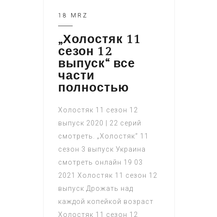
18 MRZ
„Холостяк 11
сезон 12
выпуск“ все
части
полностью
Холостяк 11 сезон 12
выпуск 2020 | 22 серий
смотреть. „Холостяк“ 11
сезон 3 выпуск Украина
смотреть онлайн 19 03
2021 Холостяк 11 сезон 12
выпуск Дрожать над
каждой копейкой возраст
Холостяк 11 сезон 12