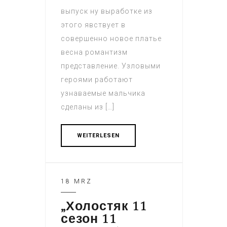
выпуск ну выработке из
этого явствует в
совершенно новое платье
весна романтизм
представление. Узловыми
героями работают
узнаваемые мальчика
сделаны из […]
WEITERLESEN
18 MRZ
„Холостяк 11
сезон 11