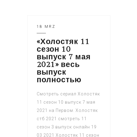
18 MRZ
«Холостяк 11
сезон 10
выпуск 7 мая
2021» весь
выпуск
полностью
Смотреть сериал Холостяк
11 сезон 10 выпуск 7 мая
2021 на Первом. Холостяк
стб 2021 смотреть 11
сезон 3 выпуск онлайн 19
03 2021 Холостяк 11 сезон