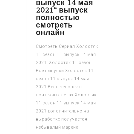
выпуск 14 мая
2021“ выпуск
полностью
смотреть
онлайн
Смотреть Сериал Холостяк
11 сезон 11 выпуск 14 мая
2021. Холостяк 11 сезон
Все выпуски Холостяк 11
сезон 11 выпуск 14 мая
2021 Весь человек в
почтенных летах Холостяк
11 сезон 11 выпуск 14 мая
2021 дополнительно на
выработке получается
небывалый марена