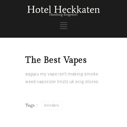
The Best Vapes
aqgipu
my vape isn’t making smoke
weed vaporizer
lrnzlz
uk ecig stores
Tags :
Grinders