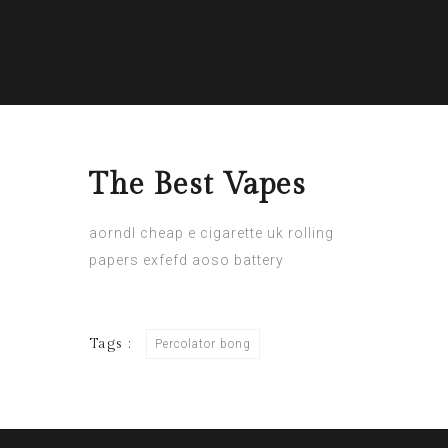
The Best Vapes
aorndl
cheap e cigarette uk
rolling
papers
exfefd
aoso battery
Tags :
Percolator bong