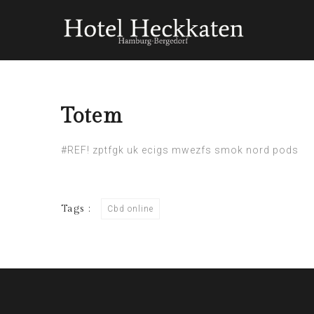
Totem
#REF!
zptfgk
uk ecigs
mwezfs
smok nord pods
Tags :
Cbd online