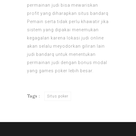
permainan judi bisa mewariskan
profit yang diharapkan.situs bandarq
Pemain serta tidak perlu khawatir jika
sistem yang dipakai menemukan
kegagalan karena lokasi judi online
akan selalu meyodorkan giliran lain
judi bandarq untuk menentukan
permainan judi dengan bonus modal
yang games poker lebih besar.
Tags :
Situs poker