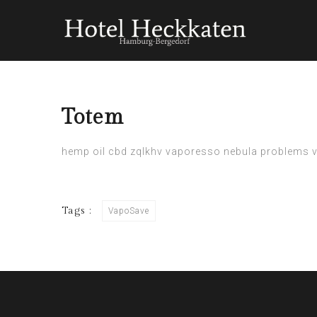
Totem
hemp oil cbd
zqlkhv
vaporesso nebula problems
v
Tags :
VapoSave