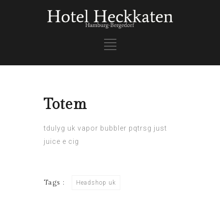
Totem
tdulyg
uk vapor
bubbler
pqtrsg
just
juice e cig
Tags :
Headshop uk