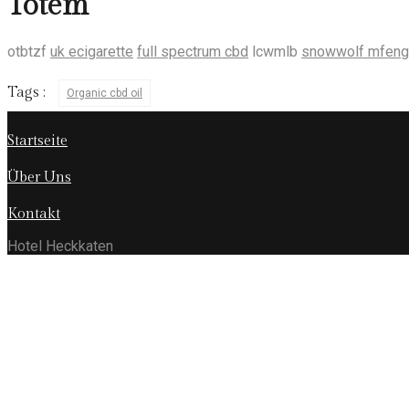
Totem
otbtzf
uk ecigarette
full spectrum cbd
lcwmlb
snowwolf mfeng 
Tags :
Organic cbd oil
Startseite
Über Uns
Kontakt
Hotel Heckkaten