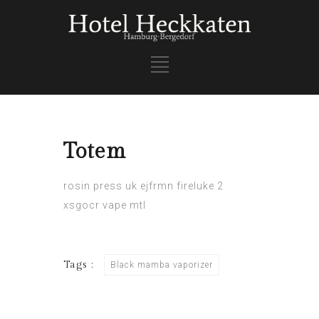
Totem
rosin press uk
ejfrmn
fireluke 2
xsgocr
vape mtl
Tags :
Black mamba vaporizer