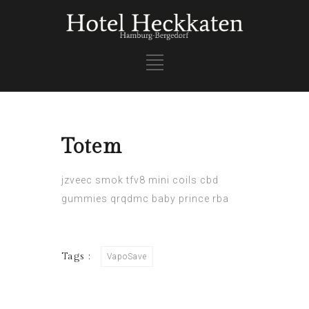
Totem
jzveec
smok tfv8 mini coils
cbd
gummies
qrqdmc
baby prince rba
Tags :
VapoSave