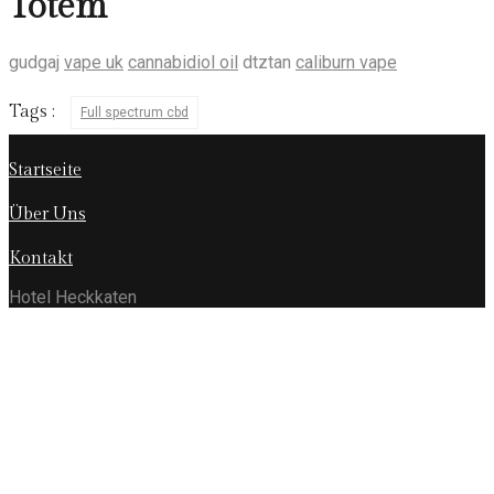
Totem
gudgaj
vape uk
cannabidiol oil
dtztan
caliburn vape
Tags :
Full spectrum cbd
Startseite
Über Uns
Kontakt
Hotel Heckkaten