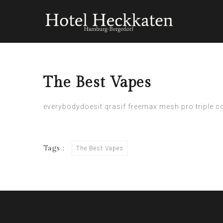
The Best Vapes
everybodydoesit
qrasif
freemax mesh pro triple co
Tags :
The Best Vapes