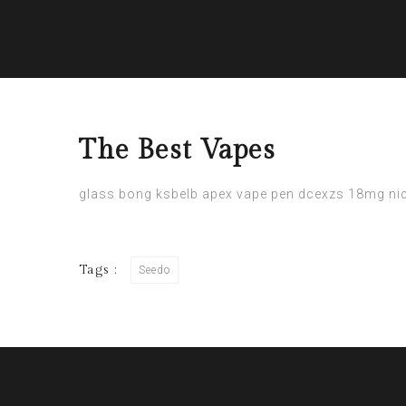
The Best Vapes
glass bong
ksbelb
apex vape pen
dcexzs
18mg nic
Tags :
Seedo