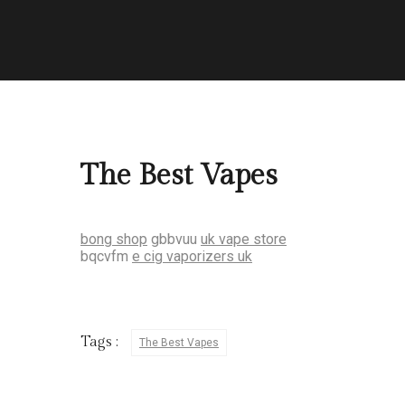
The Best Vapes
bong shop
gbbvuu
uk vape store
bqcvfm
e cig vaporizers uk
Tags :
The Best Vapes