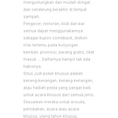
menguntungkan dan mudah diingat
dan cenderung berakhir di tempat
sampah.
Pengecer, restoran, klub dan bar
semua dapat menggunakannya
sebagai kupon comeback, diskon
nilai tertentu pada kunjungan
kembali, promosi, barang gratis, tiket
masuk …. Daftarnya hampir tak ada
habisnya.
Situs Judi poker khusus adalah
kenang-kenangan, kenang-kenangan,
atau hadiah pesta yang sangat baik
untuk acara khusus dari semua jenis.
Sesuaikan mereka untuk wisuda,
pernikahan, acara atau acara
khusus, ulang tahun khusus,