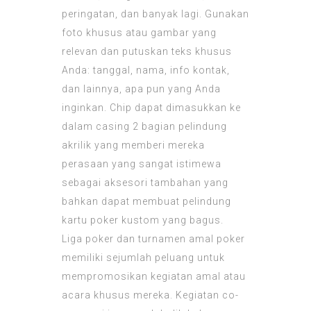
peringatan, dan banyak lagi. Gunakan
foto khusus atau gambar yang
relevan dan putuskan teks khusus
Anda: tanggal, nama, info kontak,
dan lainnya, apa pun yang Anda
inginkan. Chip dapat dimasukkan ke
dalam casing 2 bagian pelindung
akrilik yang memberi mereka
perasaan yang sangat istimewa
sebagai aksesori tambahan yang
bahkan dapat membuat pelindung
kartu poker
kustom yang bagus.
Liga poker dan turnamen amal poker
memiliki sejumlah peluang untuk
mempromosikan kegiatan amal atau
acara khusus mereka. Kegiatan co-