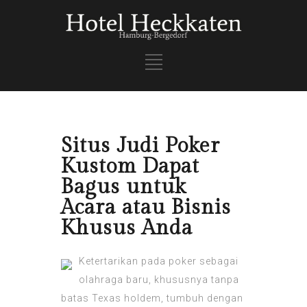
Situs Judi Poker
Kustom Dapat
Bagus untuk
Acara atau Bisnis
Khusus Anda
Ketertarikan pada poker sebagai
olahraga baru,
khususnya tanpa
batas Texas holdem, tumbuh dengan