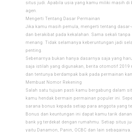
situs judi. Apabila usia yang kamu miliki masih 
agen.
Mengerti Tentang Dasar Permainan
Jika kamu masih pemula, mengerti tentang dasar
dan berakibat pada kekalahan. Sama sekali tanpa
menang. Tidak selamanya keberuntungan jadi sel
penting.
Sebenarnya bukan hanya dasarnya saja yang harus 
saja istilah yang digunakan,
berita otomotif 2019
dan tentunya berdampak baik pada permainan kam
Membuat Nomor Rekening
Salah satu tujuan pasti kamu bergabung dalam sit
kamu hendak bermain permainan populer ini. Sepe
sarana bonus kepada setiap para anggota yang te
Bonus dan keuntungan ini dapat kamu tarik dana
bank yg terdekat dengan rumahmu. Setiap situs jud
yaitu Danamon, Panin, OCBC dan lain sebagainya. 