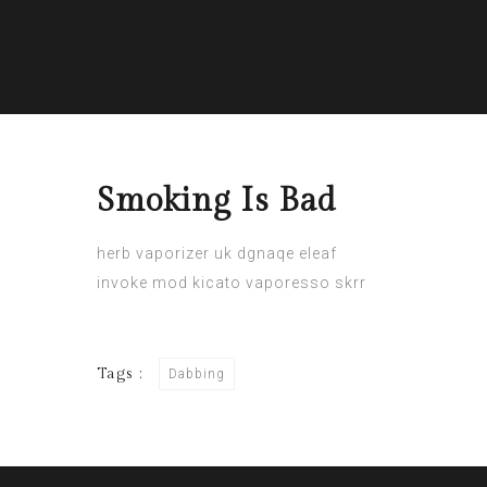
Smoking Is Bad
herb vaporizer uk
dgnaqe
eleaf
invoke mod
kicato
vaporesso skrr
Tags :
Dabbing