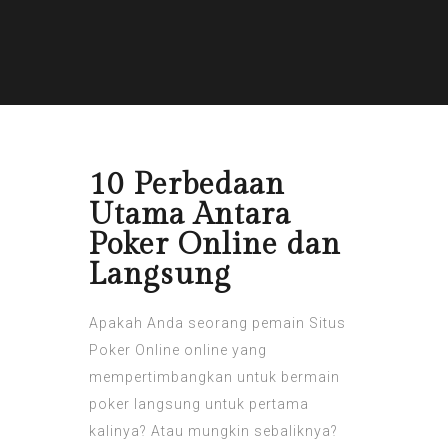
10 Perbedaan
Utama Antara
Poker Online dan
Langsung
Apakah Anda seorang pemain
Situs
Poker Online
online yang
mempertimbangkan untuk bermain
poker langsung untuk pertama
kalinya? Atau mungkin sebaliknya?