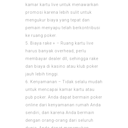
kamar kartu live untuk menawarkan
promosi karena lebih sulit untuk
mengukur biaya yang tepat dan
pemain menyapu telah berkontribusi
ke ruang poker.
5. Biaya rake + – Ruang kartu live
harus banyak overhead, perlu
membayar dealer dll, sehingga rake
dan biaya di kasino atau klub poker
jauh lebih tinggi.
6. Kenyamanan – Tidak selalu mudah
untuk mencapai kamar kartu atau
pub poker. Anda dapat bermain poker
online dari kenyamanan rumah Anda
sendiri, dan karena Anda bermain
dengan orang-orang dari seluruh