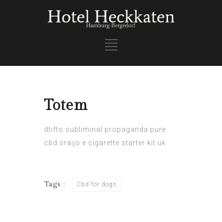
Totem
dtifto
subliminal propaganda
pure
cbd
sraijo
e cigarette starter kit uk
Tags :
Cbd for dogs