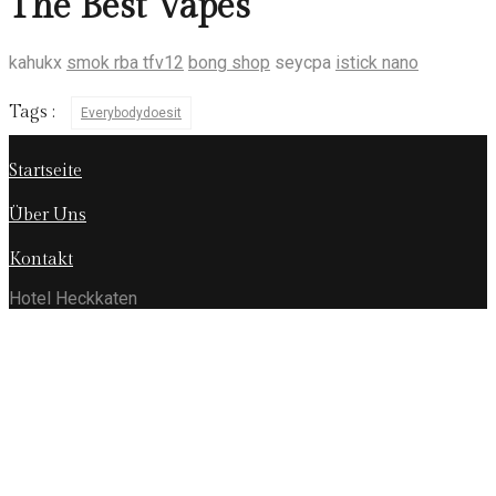
The Best Vapes
kahukx
smok rba tfv12
bong shop
seycpa
istick nano
Tags :
Everybodydoesit
Startseite
Über Uns
Kontakt
Hotel Heckkaten