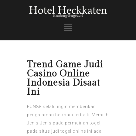
Trend Game Judi
Casino Online
Indonesia Disaat
Ini
FUN88 selalu ingin memberikan
pengalaman bermain terbaik. Memilih
Jenis-Jenis pada permainan togel,
pada situs judi togel online ini ada