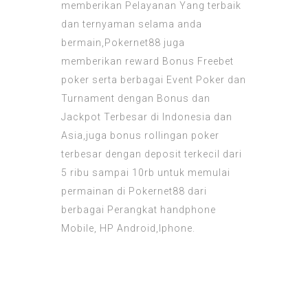
memberikan Pelayanan Yang terbaik
dan ternyaman selama anda
bermain,Pokernet88 juga
memberikan reward Bonus Freebet
poker serta berbagai Event Poker dan
Turnament dengan Bonus dan
Jackpot Terbesar di Indonesia dan
Asia,juga bonus rollingan poker
terbesar dengan deposit terkecil dari
5 ribu sampai 10rb untuk memulai
permainan di Pokernet88 dari
berbagai Perangkat handphone
Mobile, HP Android,Iphone.