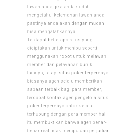
lawan anda, jika anda sudah
mengetahui kelemahan lawan anda,
pastinya anda akan dengan mudah
bisa mengalahkannya.
Terdapat beberapa situs yang
diciptakan untuk menipu seperti
menggunakan robot untuk melawan
member dan pelayanan buruk
lainnya, tetapi situs poker terpercaya
biasanya agen selalu memberikan
sapaan terbaik bagi para member,
terdapat kontak agen pengelola situs
poker terpercaya untuk selalu
terhubung dengan para member hal
itu membuktikan bahwa agen benar-
benar real tidak menipu dan perjudian