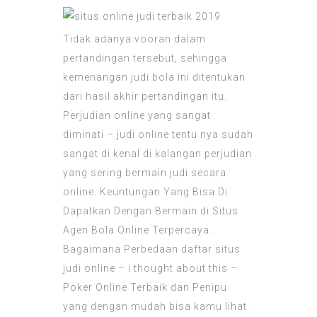
Tidak adanya vooran dalam
pertandingan tersebut, sehingga
kemenangan judi bola ini ditentukan
dari hasil akhir pertandingan itu.
Perjudian online yang sangat
diminati – judi online tentu nya sudah
sangat di kenal di kalangan perjudian
yang sering bermain judi secara
online. Keuntungan Yang Bisa Di
Dapatkan Dengan Bermain di Situs
Agen Bola Online Terpercaya.
Bagaimana Perbedaan daftar situs
judi online –
i thought about this
–
Poker Online Terbaik dan Penipu
yang dengan mudah bisa kamu lihat.