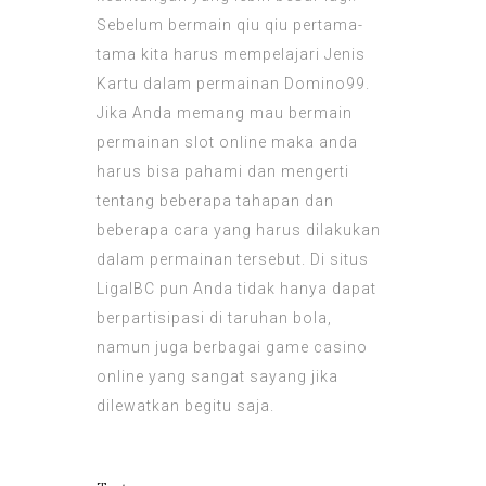
Sebelum bermain qiu qiu pertama-
tama kita harus mempelajari Jenis
Kartu dalam permainan Domino99.
Jika Anda memang mau bermain
permainan slot online maka anda
harus bisa pahami dan mengerti
tentang beberapa tahapan dan
beberapa cara yang harus dilakukan
dalam permainan tersebut. Di situs
LigaIBC pun Anda tidak hanya dapat
berpartisipasi di taruhan bola,
namun juga berbagai game casino
online yang sangat sayang jika
dilewatkan begitu saja.