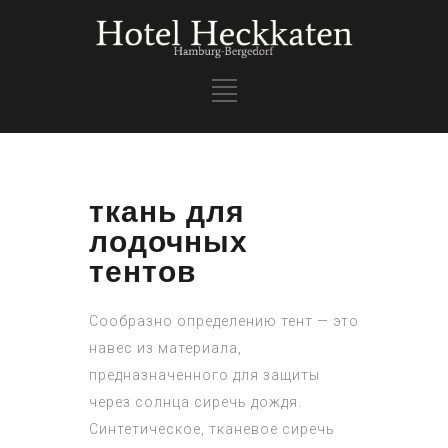
ткань для
лодочных
тентов
Сообразно определению тент — это
навес из материала,
предназначенного для защиты
через солнца сиречь дождя.
Синтетическое, тканевое сиречь