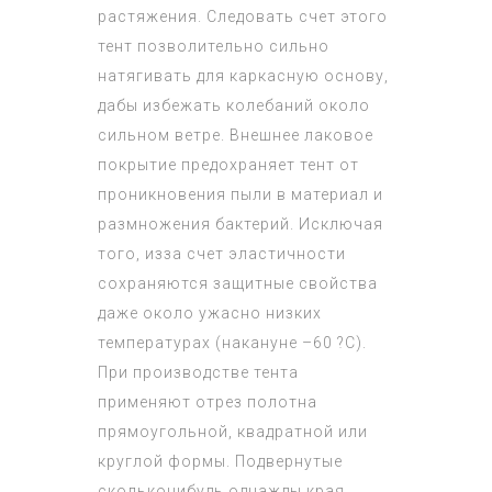
растяжения. Следовать счет этого
тент позволительно сильно
натягивать для каркасную основу,
дабы избежать колебаний около
сильном ветре. Внешнее лаковое
покрытие предохраняет тент от
проникновения пыли в материал и
размножения бактерий. Исключая
того, изза счет эластичности
сохраняются защитные свойства
даже около ужасно низких
температурах (накануне –60 ?С).
При производстве тента
применяют отрез полотна
прямоугольной, квадратной или
круглой формы. Подвернутые
скольконибудь однажды края