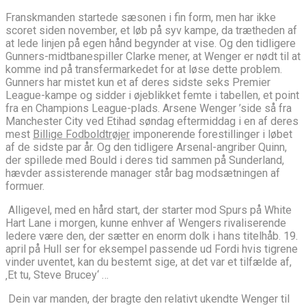
Franskmanden startede sæsonen i fin form, men har ikke
scoret siden november, et løb på syv kampe, da trætheden af ​​
at lede linjen på egen hånd begynder at vise. Og den tidligere
Gunners-midtbanespiller Clarke mener, at Wenger er nødt til at
komme ind på transfermarkedet for at løse dette problem.
Gunners har mistet kun et af deres sidste seks Premier
League-kampe og sidder i øjeblikket femte i tabellen, et point
fra en Champions League-plads. Arsene Wenger ’side så fra
Manchester City ved Etihad søndag eftermiddag i en af ​​deres
mest
Billige Fodboldtrøjer
imponerende forestillinger i løbet
af de sidste par år. Og den tidligere Arsenal-angriber Quinn,
der spillede med Bould i deres tid sammen på Sunderland,
hævder assisterende manager står bag modsætningen af ​​
formuer.
Alligevel, med en hård start, der starter mod Spurs på White
Hart Lane i morgen, kunne enhver af Wengers rivaliserende
ledere være den, der sætter en enorm dolk i hans titelhåb. 19.
april på Hull ser for eksempel passende ud Fordi hvis tigrene
vinder uventet, kan du bestemt sige, at det var et tilfælde af,
‚Et tu, Steve Brucey‘ …
Dein var manden, der bragte den relativt ukendte Wenger til