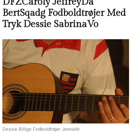
DFZCaroly JeffreyDa
BertSqadg Fodboldtrøjer Med
Tryk Dessie SabrinaVo
Dessie Billige Fodboldtrøjer JennieKr