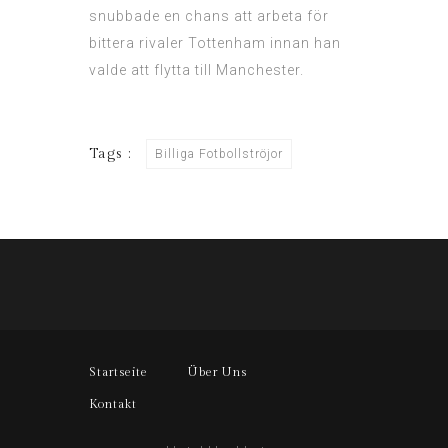
snubbade en chans att arbeta för
bittera rivaler Tottenham innan han
valde att flytta till Manchester.
Tags :
Billiga Fotbollströjor
Startseite
Über Uns
Kontakt