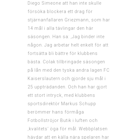
Diego Simeone att han inte skulle
försöka blockera ett drag för
stjärnanfallaren Griezmann, som har
14 mål i alla tävlingar den här
säsongen. Han sa: ‚Jag binder inte
någon. Jag arbetar helt enkelt för att
fortsätta bli bättre för klubbens
bästa. Colak tillbringade säsongen
på lån med den tyska andra lagen FC
Kaiserslautern och gjorde sju mål i
25 uppträdanden. Och han har gjort
ett stort intryck, med klubbens
sportsdirektör Markus Schupp
berömmer hans förmåga
Fotbollströjor Butik
i luften och
‚kvalitets‘ öga för mål. Webbplatsen
hävdar att en källa nära spelaren har