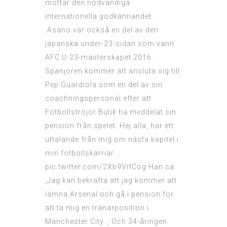
mottar den nödvändiga
internationella godkännandet.
Asano var också en del av den
japanska under-23-sidan som vann
AFC U-23-mästerskapet 2016.
Spanjoren kommer att ansluta sig till
Pep Guardiola som en del av sin
coachningspersonal efter att
Fotbollströjor Butik
ha meddelat sin
pension från spelet. Hej alla, här ett
uttalande från mig om nästa kapitel i
min fotbollskarriär …
pic.twitter.com/2Xb9VifCog Han sa
‚Jag kan bekräfta att jag kommer att
lämna Arsenal och gå i pension för
att ta mig en tränarposition i
Manchester City. ‚ Och 34-åringen