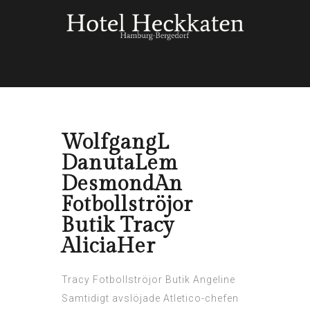
WolfgangL
DanutaLem
DesmondAn
Fotbollströjor
Butik Tracy
AliciaHer
Tracy Fotbollströjor Butik Angeline
Samtidigt avslöjade Atletico-chefen