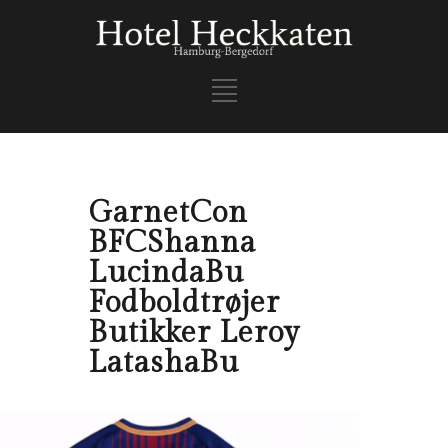
GarnetCon
BFCShanna
LucindaBu
Fodboldtrøjer
Butikker Leroy
LatashaBu