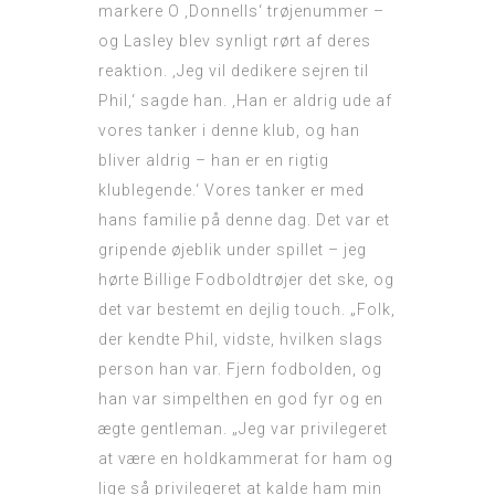
markere O ‚Donnells‘ trøjenummer –
og Lasley blev synligt rørt af deres
reaktion. ‚Jeg vil dedikere sejren til
Phil,‘ sagde han. ‚Han er aldrig ude af
vores tanker i denne klub, og han
bliver aldrig – han er en rigtig
klublegende.‘ Vores tanker er med
hans familie på denne dag. Det var et
gripende øjeblik under spillet – jeg
hørte
Billige Fodboldtrøjer
det ske, og
det var bestemt en dejlig touch. „Folk,
der kendte Phil, vidste, hvilken slags
person han var. Fjern fodbolden, og
han var simpelthen en god fyr og en
ægte gentleman. „Jeg var privilegeret
at være en holdkammerat for ham og
lige så privilegeret at kalde ham min