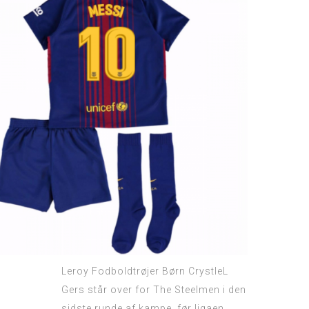
Leroy Fodboldtrøjer Børn CrystleL
Gers står over for The Steelmen i den
sidste runde af kampe, før ligaen