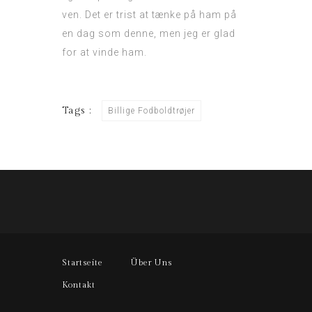
ven. Det er trist at tænke på ham på
en dag som denne, men jeg er glad
for at vinde ham.
Tags :
Billige Fodboldtrøjer
Startseite
Über Uns
Kontakt