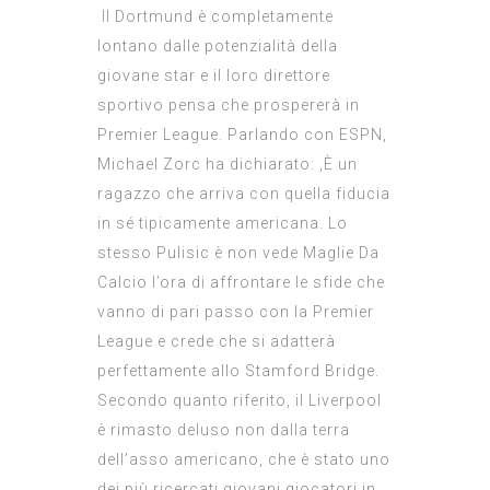
Il Dortmund è completamente
lontano dalle potenzialità della
giovane star e il loro direttore
sportivo pensa che prospererà in
Premier League. Parlando con ESPN,
Michael Zorc ha dichiarato: ‚È un
ragazzo che arriva con quella fiducia
in sé tipicamente americana. Lo
stesso Pulisic è non vede
Maglie Da
Calcio
l’ora di affrontare le sfide che
vanno di pari passo con la Premier
League e crede che si adatterà
perfettamente allo Stamford Bridge.
Secondo quanto riferito, il Liverpool
è rimasto deluso non dalla terra
dell’asso americano, che è stato uno
dei più ricercati giovani giocatori in