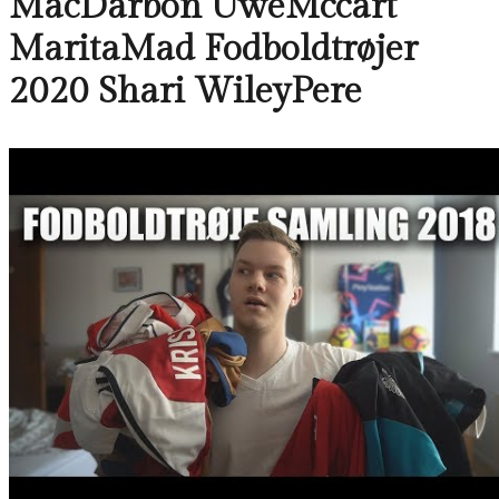
MacDarbon UweMccart
MaritaMad Fodboldtrøjer
2020 Shari WileyPere