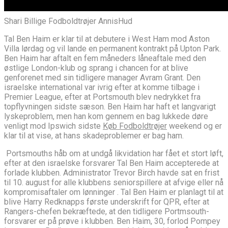
Shari Billige Fodboldtrøjer AnnisHud
Tal Ben Haim er klar til at debutere i West Ham mod Aston
Villa lørdag og vil lande en permanent kontrakt på Upton Park.
Ben Haim har aftalt en fem måneders låneaftale med den
østlige London-klub og sprang i chancen for at blive
genforenet med sin tidligere manager Avram Grant. Den
israelske international var ivrig efter at komme tilbage i
Premier League, efter at Portsmouth blev nedrykket fra
topflyvningen sidste sæson. Ben Haim har haft et langvarigt
lyskeproblem, men han kom gennem en bag lukkede døre
venligt mod Ipswich sidste
Køb Fodboldtrøjer
weekend og er
klar til at vise, at hans skadeproblemer er bag ham.
Portsmouths håb om at undgå likvidation har fået et stort løft,
efter at den israelske forsvarer Tal Ben Haim accepterede at
forlade klubben. Administrator Trevor Birch havde sat en frist
til 10. august for alle klubbens seniorspillere at afvige eller nå
kompromisaftaler om lønninger . Tal Ben Haim er planlagt til at
blive Harry Redknapps første underskrift for QPR, efter at
Rangers-chefen bekræftede, at den tidligere Portmsouth-
forsvarer er på prøve i klubben. Ben Haim, 30, forlod Pompey