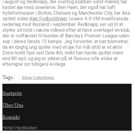
i august og Redknapp, der overtog klubben sidst måned, har
kastet øje med israelerne. Ben Haim, der også har haft
trylleformularer i Bolton, Chelsea og Manchester City, har ikke
spillet siden
Køb Fodboldtrøjer
Israels 4-0 VM-kvalificerede
nederlag mod Rusland i september. Redknapp ser ud til at
styrke sit hold i næste måned efter at have overtaget en klub,
der er rodfæstet til bunden af ​​Barclays Premier League uden
sejr i deres første 15 kampe. Jeg forventer, at han blomstrer,
da en dygtig ung spiller med et øje for mål altid er et aktiv.
Dons holdt fast ved Dele Alli, indtil han havde spillet mere
end 80 spil, og jeg er sikker på, at Reeves ville elske at
efterligne sin tidligere kollega.
Tags :
Billige Fodboldtrøjer
Startseite
Über Uns
Kontakt
Hotel Heckkaten