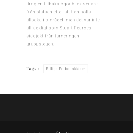
drog en tillbaka ögonblick senare
från platsen efter att han hölls
tillbaka i området, men det var inte
tillräckligt som Stuart Pearces
sidojakt från turneringen i
gruppstegen.
Tags :
Billiga Fotbollskläder