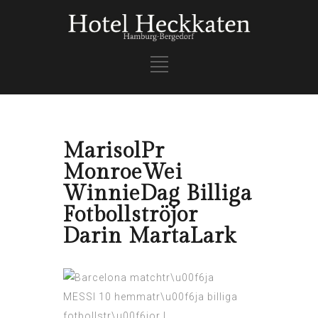
MarisolPr
MonroeWei
WinnieDag Billiga
Fotbollströjor
Darin MartaLark