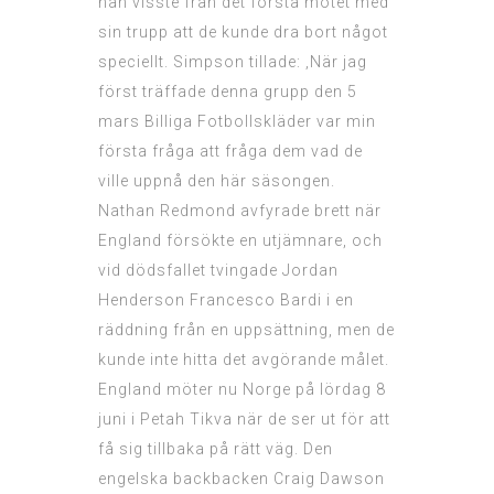
han visste från det första mötet med
sin trupp att de kunde dra bort något
speciellt. Simpson tillade: ‚När jag
först träffade denna grupp den 5
mars
Billiga Fotbollskläder
var min
första fråga att fråga dem vad de
ville uppnå den här säsongen.
Nathan Redmond avfyrade brett när
England försökte en utjämnare, och
vid dödsfallet tvingade Jordan
Henderson Francesco Bardi i en
räddning från en uppsättning, men de
kunde inte hitta det avgörande målet.
England möter nu Norge på lördag 8
juni i Petah Tikva när de ser ut för att
få sig tillbaka på rätt väg. Den
engelska backbacken Craig Dawson