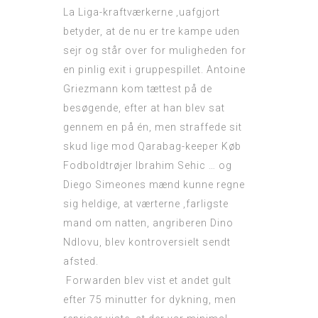
La Liga-kraftværkerne ‚uafgjort
betyder, at de nu er tre kampe uden
sejr og står over for muligheden for
en pinlig exit i gruppespillet. Antoine
Griezmann kom tættest på de
besøgende, efter at han blev sat
gennem en på én, men straffede sit
skud lige mod Qarabag-keeper
Køb
Fodboldtrøjer
Ibrahim Sehic … og
Diego Simeones mænd kunne regne
sig heldige, at værterne ‚farligste
mand om natten, angriberen Dino
Ndlovu, blev kontroversielt sendt
afsted.
Forwarden blev vist et andet gult
efter 75 minutter for dykning, men