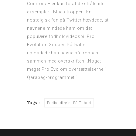
Courtois – er kun to af de strålende
eksempler i Blues-troppen. En
nostalgisk fan på Twitter hævdede, at
navnene mindede ham om det
populære fodboldvideospil Pro
Evolution Soccer. På twitter
uploadede han navne på troppen
sammen med overskriften: ‚Noget
meget Pro Evo om oversættelserne i
Qarabag-programmet.‘
Tags :
Fodboldtrøjer På Tilbud