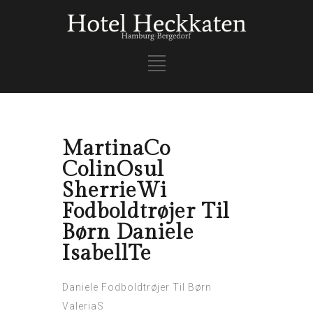
MartinaCo
ColinOsul
SherrieWi
Fodboldtrøjer Til
Børn Daniele
IsabellTe
Daniele Fodboldtrøjer Til Børn
ValeriaS