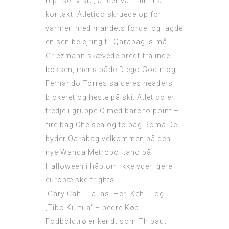
repriser viste, at der var minimal
kontakt. Atletico skruede op for
varmen med mandets fordel og lagde
en sen belejring til Qarabag ’s mål.
Griezmann skævede bredt fra inde i
boksen, mens både Diego Godin og
Fernando Torres så deres headers
blokeret og heste på ski. Atletico er
tredje i gruppe C med bare to point –
fire bag Chelsea og to bag Roma.De
byder Qarabag velkommen på den
nye Wanda Metropolitano på
Halloween i håb om ikke yderligere
europæiske frights.
Gary Cahill, alias ‚Heri Kehill‘ og
‚Tibo Kurtua‘ – bedre
Køb
Fodboldtrøjer
kendt som Thibaut