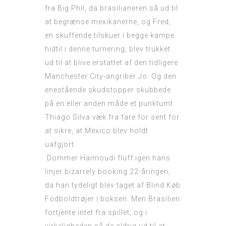
fra Big Phil, da brasilianeren så ud til
at begrænse mexikanerne, og Fred,
en skuffende tilskuer i begge kampe
hidtil i denne turnering, blev trukket
ud til at blive erstattet af den tidligere
Manchester City-angriber Jo. Og den
enestående skudstopper skubbede
på en eller anden måde et punktumt
Thiago Silva væk fra fare for sent for
at sikre, at Mexico blev holdt
uafgjort.
Dommer Haimoudi fluff igen hans
linjer bizarrely booking 22-åringen,
da han tydeligt blev taget af Blind
Køb
Fodboldtrøjer
i boksen. Men Brasilien
fortjente intet fra spillet, og i