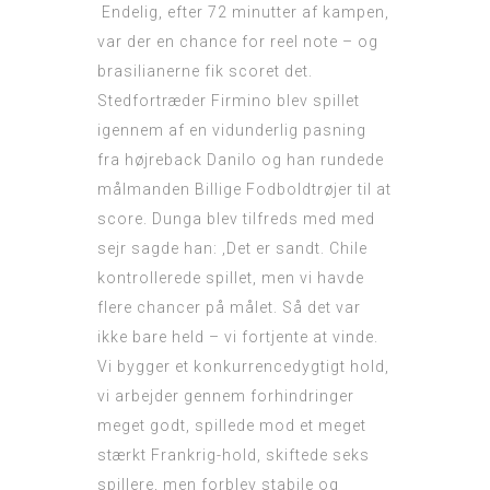
Endelig, efter 72 minutter af kampen,
var der en chance for reel note – og
brasilianerne fik scoret det.
Stedfortræder Firmino blev spillet
igennem af en vidunderlig pasning
fra højreback Danilo og han rundede
målmanden
Billige Fodboldtrøjer
til at
score. Dunga blev tilfreds med med
sejr sagde han: ‚Det er sandt. Chile
kontrollerede spillet, men vi havde
flere chancer på målet. Så det var
ikke bare held – vi fortjente at vinde.
Vi bygger et konkurrencedygtigt hold,
vi arbejder gennem forhindringer
meget godt, spillede mod et meget
stærkt Frankrig-hold, skiftede seks
spillere, men forblev stabile og