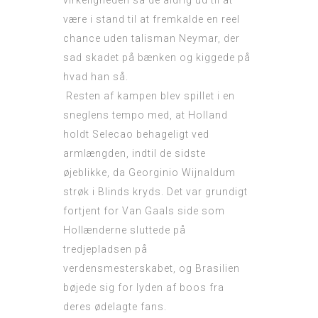
virkeligheden så de aldrig ud til at
være i stand til at fremkalde en reel
chance uden talisman Neymar, der
sad skadet på bænken og kiggede på
hvad han så.
Resten af ​​kampen blev spillet i en
sneglens tempo med, at Holland
holdt Selecao behageligt ved
armlængden, indtil de sidste
øjeblikke, da Georginio Wijnaldum
strøk i Blinds kryds. Det var grundigt
fortjent for Van Gaals side som
Hollænderne sluttede på
tredjepladsen på
verdensmesterskabet, og Brasilien
bøjede sig for lyden af ​​boos fra
deres ødelagte fans.