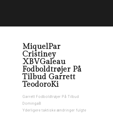
MiquelPar
Cristiney
XBVGaleau
Fodboldtrøjer På
Tilbud Garrett
TeodoroKi
Garrett Fodboldtrøjer På Tilbud
DomingaB
Yderligere taktiske ændringer fulgte