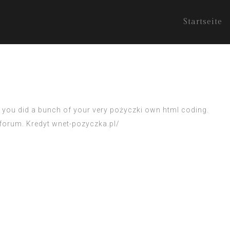
Startseite
you did a bunch of your very
pożyczki
own html coding.
forum
.
Kredyt
wnet-pozyczka.pl/