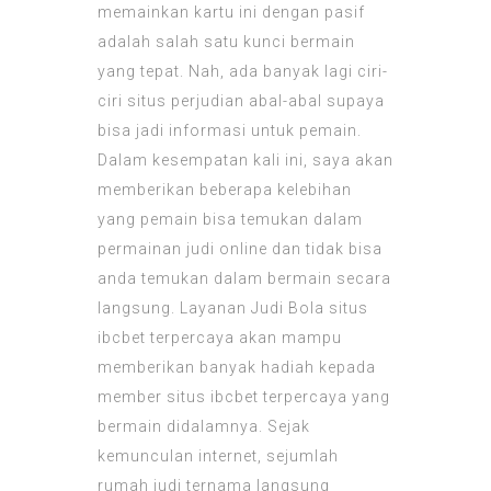
memainkan kartu ini dengan pasif
adalah salah satu kunci bermain
yang tepat. Nah, ada banyak lagi ciri-
ciri situs perjudian abal-abal supaya
bisa jadi informasi untuk pemain.
Dalam kesempatan kali ini, saya akan
memberikan beberapa kelebihan
yang pemain bisa temukan dalam
permainan judi online dan tidak bisa
anda temukan dalam bermain secara
langsung. Layanan Judi Bola situs
ibcbet terpercaya akan mampu
memberikan banyak hadiah kepada
member situs ibcbet terpercaya yang
bermain didalamnya. Sejak
kemunculan internet, sejumlah
rumah judi ternama langsung