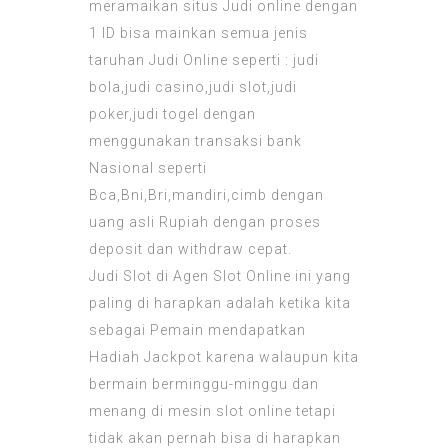
meramaikan situs Judi online dengan
1 ID bisa mainkan semua jenis
taruhan Judi Online seperti : judi
bola,judi casino,judi slot,judi
poker,judi togel dengan
menggunakan transaksi bank
Nasional seperti
Bca,Bni,Bri,mandiri,cimb dengan
uang asli Rupiah dengan proses
deposit dan withdraw cepat.
Judi Slot di Agen Slot Online ini yang
paling di harapkan adalah ketika kita
sebagai Pemain mendapatkan
Hadiah Jackpot karena walaupun kita
bermain berminggu-minggu dan
menang di mesin slot online tetapi
tidak akan pernah bisa di harapkan