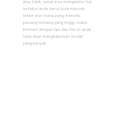
atau tidak, untuk bisa mengetahui hal
tersebut anda harus bisa mencari
mesin slot mana yang memiliki
peluang menang yang tinggi, maka
bermain dengan tips dan trik ini anda
tidak akan menghabiskan modal
yang banyak.