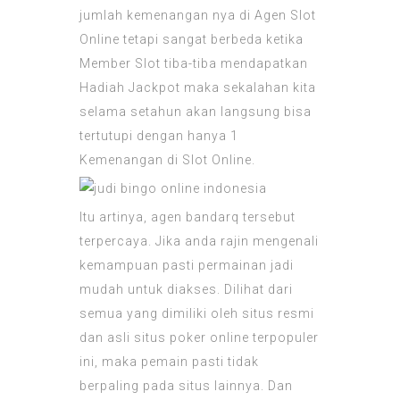
jumlah kemenangan nya di Agen Slot
Online tetapi sangat berbeda ketika
Member Slot tiba-tiba mendapatkan
Hadiah Jackpot maka sekalahan kita
selama setahun akan langsung bisa
tertutupi dengan hanya 1
Kemenangan di Slot Online.
Itu artinya, agen bandarq tersebut
terpercaya. Jika anda rajin mengenali
kemampuan pasti permainan jadi
mudah untuk diakses. Dilihat dari
semua yang dimiliki oleh situs resmi
dan asli situs poker online terpopuler
ini, maka pemain pasti tidak
berpaling pada situs lainnya. Dan