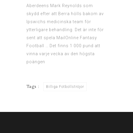
Aberdeens Mark Reynolds som
skydd efter att Berra hölls bakom av
Ipswichs medicinska team för
ytterligare behandling. Det är inte för
sent att spela MailOnline Fantasy
Football … Det finns 1 000 pund att
vinna varje vecka av den högsta
poängen
Tags :
Billiga Fotbollströjor