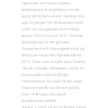
säsongen och hans tidigare
arbetsgivare är angelägna om att
landa det erfarna esset. Gardner dök
upp 52 gånger för St Andrews outfit
under sin föregående stint mellan
januari 2010 och juni 2011. Gardner
lämnade sig för att gå med i
Sunderland och tillbringade tre år på
Wearside innan han flyttade Albion
2014. Zola, som ersatte Gary Rowett
i Blues hotseat, Italienaren verkar ha
misslyckats med att
Billiga
Fotbollströjor
försöka få den unga
Chelsea framåt Izzy Brown på lån,
med 19-åringen på väg till
Huddersfield istället.
Keane: s odds på att bli Ronny Deilas