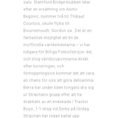
salu. Stamford Bridge-klubben letar
efter en ersättning om Asmir
Begovic, nummer två till Thibaut
Courtois, skulle flytta till
Bournemouth. Gordon sa: ‚Det är en
fantastisk möjlighet att bli de
inofficiella världsmästarna – vi har
tidigare för
Billiga Fotbollströjor
det,
och slog världscupvinnarna direkt
efter turneringen, och
förhoppningsvis kommer det att vara
en chans för oss att göra detsamma.
Berra har under tiden tvingats dra sig
ur Strachans grupp efter att ha
drabbats av en knäskada i Tractor
Boys ‚1-1-drag vid Derby på lördag.
Strachan har redan kallat upp