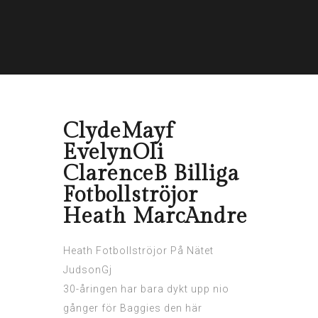
ClydeMayf
EvelynOli
ClarenceB Billiga
Fotbollströjor
Heath MarcAndre
Heath Fotbollströjor På Nätet
JudsonGj
30-åringen har bara dykt upp nio
gånger för Baggies den här