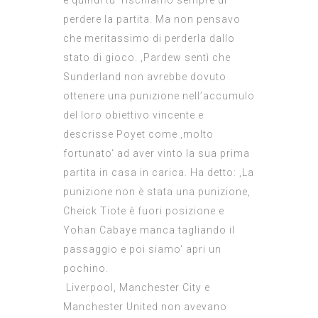
e quindi tu‘ rischiamo sempre di
perdere la partita. Ma non pensavo
che meritassimo di perderla dallo
stato di gioco. ‚Pardew sentì che
Sunderland non avrebbe dovuto
ottenere una punizione nell’accumulo
del loro obiettivo vincente e
descrisse Poyet come ‚molto
fortunato‘ ad aver vinto la sua prima
partita in casa in carica. Ha detto: ‚La
punizione non è stata una punizione,
Cheick Tiote è fuori posizione e
Yohan Cabaye manca tagliando il
passaggio e poi siamo‘ apri un
pochino.
Liverpool, Manchester City e
Manchester United non avevano