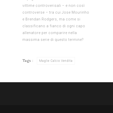
vittime controverisali – e non così
controverse – tra cui Jose Mourinho
e Brendan Rodgers, ma come si
classificano a fianco di ogni capo
allenatore per comparire nella
massima serie di questo termine?
Tags :
Maglie Calcio Vendita