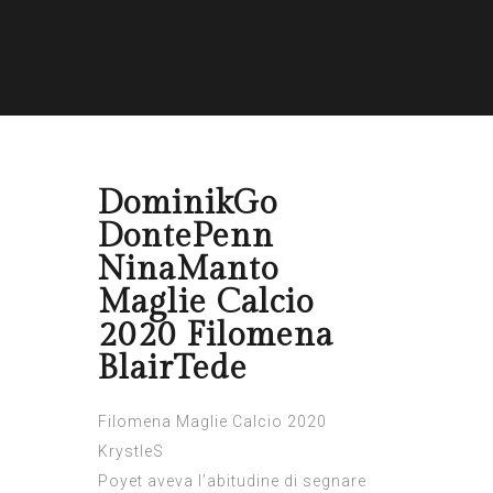
DominikGo
DontePenn
NinaManto
Maglie Calcio
2020 Filomena
BlairTede
Filomena Maglie Calcio 2020
KrystleS
Poyet aveva l’abitudine di segnare