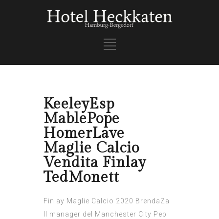
KeeleyEsp
MablePope
HomerLave
Maglie Calcio
Vendita Finlay
TedMonett
Finlay Maglie Calcio 2020 BrendaZa
Il manager del Manchester City Pep