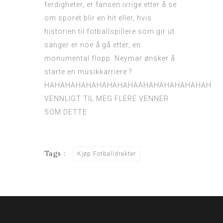
ferdigheter, er fansen ivrige etter å se
om sporet blir en hit eller, hvis
historien til fotballspillere som gir ut
sanger er noe å gå etter, en
monumental flopp. Neymar ønsker å
starte en musikkarriere ?
HAHAHAHAHAHAHAHAHAAHAHAHAHAHAHAH
VENNLIGT TIL MEG FLERE VENNER
SOM DETTE
Tags :
Kjøp Fotballdrakter