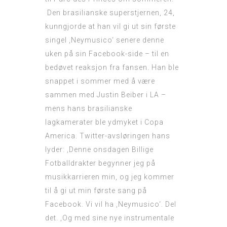
Den brasilianske superstjernen, 24,
kunngjorde at han vil gi ut sin første
singel ‚Neymusico‘ senere denne
uken på sin Facebook-side – til en
bedøvet reaksjon fra fansen. Han ble
snappet i sommer med å være
sammen med Justin Beiber i LA –
mens hans brasilianske
lagkamerater ble ydmyket i Copa
America. Twitter-avsløringen hans
lyder: ‚Denne onsdagen
Billige
Fotballdrakter
begynner jeg på
musikkarrieren min, og jeg kommer
til å gi ut min første sang på
Facebook. Vi vil ha ‚Neymusico‘. Del
det. ‚Og med sine nye instrumentale