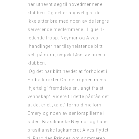
har utnevnt seg til hovedmennene i
klubben. Og det er angivelig at det
ikke sitter bra med noen av de lengre
serverende medlemmene i Ligue 1-
ledende tropp. Neymar og Alves
‚handlinger har tilsynelatende blitt
sett på som ‚respektløse‘ av noen i
klubben.
Og det har blitt hevdet at forholdet i
Fotballdrakter Online
troppen mens
‚hjertelig‘ fremdeles er ‚langt fra et
vennskap‘. Videre til dette påstås det
at det er et ‚kaldt‘ forhold mellom
Emery og noen av seniorspillerne i
siden. Brasilianske Neymar og hans
brasilianske lagkamerat Alves flyttet
til Parc des Princes om sommeren.