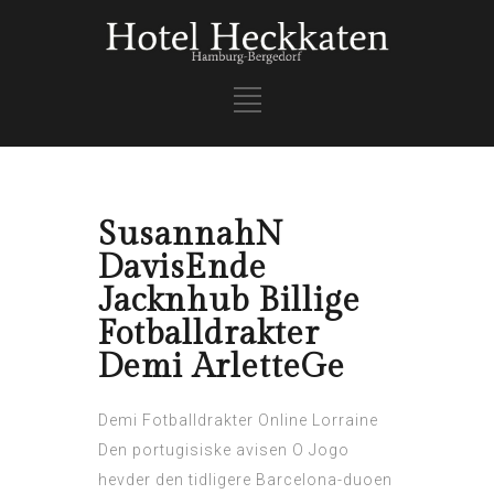
SusannahN
DavisEnde
Jacknhub Billige
Fotballdrakter
Demi ArletteGe
Demi Fotballdrakter Online Lorraine
Den portugisiske avisen O Jogo
hevder den tidligere Barcelona-duoen