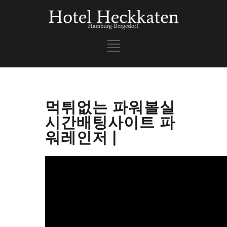
먹튀없는 파워볼실
시간배팅사이트 파
워레인저 |