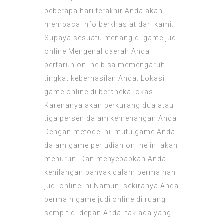
beberapa hari terakhir Anda akan
membaca info
berkhasiat dari
kami.
Supaya sesuatu menang di game judi
online Mengenal daerah Anda
bertaruh online bisa memengaruhi
tingkat keberhasilan Anda. Lokasi
game online di beraneka lokasi.
Karenanya akan berkurang dua atau
tiga persen dalam kemenangan Anda
Dengan metode ini, mutu game Anda
dalam game perjudian online ini akan
menurun. Dan menyebabkan Anda
kehilangan banyak dalam permainan
judi online ini Namun, sekiranya Anda
bermain game judi online di ruang
sempit di depan Anda, tak ada yang