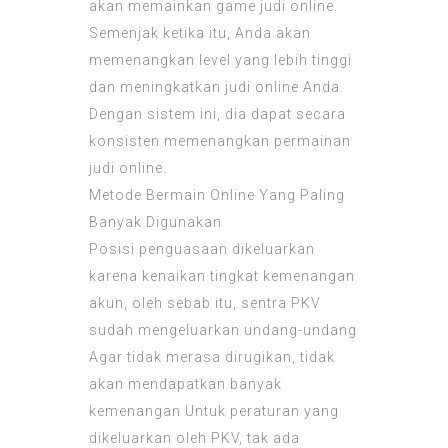
akan memainkan game judi online.
Semenjak ketika itu, Anda akan
memenangkan level yang lebih tinggi
dan meningkatkan judi online Anda.
Dengan sistem ini, dia dapat secara
konsisten memenangkan permainan
judi online.
Metode Bermain Online Yang Paling
Banyak Digunakan
Posisi penguasaan dikeluarkan
karena kenaikan tingkat kemenangan
akun, oleh sebab itu, sentra PKV
sudah mengeluarkan undang-undang
Agar tidak merasa dirugikan, tidak
akan mendapatkan banyak
kemenangan Untuk peraturan yang
dikeluarkan oleh PKV, tak ada