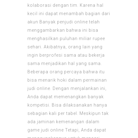
kolaborasi dengan tim. Karena hal
kecil ini dapat menambah bagian dari
akun Banyak penjudi online telah
menggambarkan bahwa ini bisa
menghasilkan puluhan miliar rupee
sehari. Akibatnya, orang lain yang
ingin berprofesi sama atau bekerja
sama menjadikan hal yang sama.
Beberapa orang percaya bahwa itu
bisa menarik hoki dalam permainan
judi online. Dengan menjalankan ini,
Anda dapat memenangkan banyak
kompetisi. Bisa dilaksanakan hanya
sebagian kali per tabel. Meskipun tak
ada jaminan kemenangan dalam
game judi online Tetapi, Anda dapat