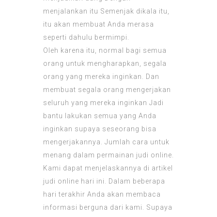
menjalankan itu Semenjak dikala itu,
itu akan membuat Anda merasa
seperti dahulu bermimpi.
Oleh karena itu, normal bagi semua
orang untuk mengharapkan, segala
orang yang mereka inginkan. Dan
membuat segala orang mengerjakan
seluruh yang mereka inginkan Jadi
bantu lakukan semua yang Anda
inginkan supaya seseorang bisa
mengerjakannya. Jumlah cara untuk
menang dalam permainan judi online.
Kami dapat menjelaskannya di artikel
judi online hari ini. Dalam beberapa
hari terakhir Anda akan membaca
informasi berguna dari kami. Supaya