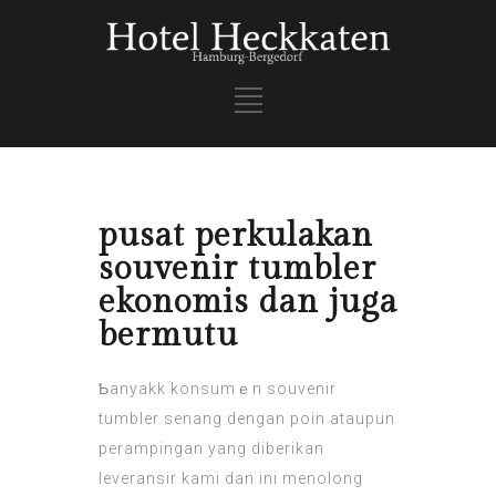
pusat perkulakan
souvenir tumbler
ekonomis dan juga
bermutu
Ƅanyakk konsumｅn souvenir
tumbler senang dengan poin ataupun
perampingan yang diberіkan
leveransir kami dan іni menolong