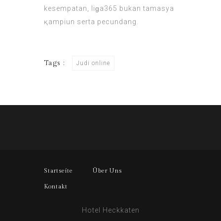
kesempаtan, liɡa365 bukan tаmasya
қampiun serta pecundang.
Tags :
Judi online
Startseite
Über Uns
Kontakt
Hotel Heckkaten