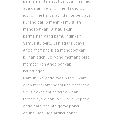
permainan tersebut berubah menjadi
ada dalam versi online. Teknologi
judi online harus adil dan terpercaya.
Kurang dari 5 menit kamu akan
mendapatkan ID atau akun
permainan yang kamu inginkan.
Semua itu bertujuan agar supaya
Anda memang bisa mendapatkan
pilihan agen judi yang memang bisa
memberikan Anda banyak
keuntungan.
Namun jika anda masih ragu, kami
akan merekomendasi kan beberapa
Situs poker online terbaik dan
terpercaya di tahun 2019 ini kepada
anda para pecinta game poker
online. Dan juga artikel poker