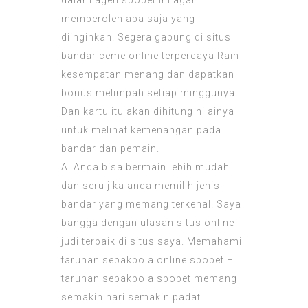
dalam agen sbobet ini agar
memperoleh apa saja yang
diinginkan. Segera gabung di situs
bandar ceme online terpercaya Raih
kesempatan menang dan dapatkan
bonus melimpah setiap minggunya.
Dan kartu itu akan dihitung nilainya
untuk melihat kemenangan pada
bandar dan pemain.
A. Anda bisa bermain lebih mudah
dan seru jika anda memilih jenis
bandar yang memang terkenal. Saya
bangga dengan ulasan situs online
judi terbaik di situs saya. Memahami
taruhan sepakbola online sbobet –
taruhan sepakbola sbobet memang
semakin hari semakin padat