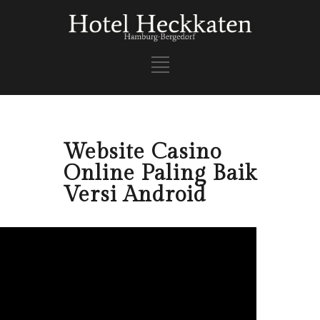
Website Casino
Online Paling Baik
Versi Android