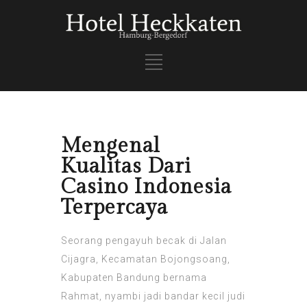
Mengenal
Kualitas Dari
Casino Indonesia
Terpercaya
Seorang pengayuh becak di Jalan
Cijagra, Kecamatan Bojongsoang,
Kabupaten Bandung bernama
Rahmat, nyambi jadi bandar kecil judi