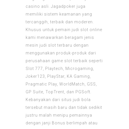
casino asli. Jagadpoker juga
memiliki sistem keamanan yang
tercanggih, terbaik dan moderen.
Khusus untuk pemain judi slot online
kami menawarkan beragam jenis
mesin judi slot terbaru dengan
menggunakan produk-produk dari
perusahaan game slot terbaik seperti
Slot 777, Playtech, Microgaming,
Joker123, PlayStar, KA Gaming,
Pragmatic Play, WorldMatch, GSS,
GP Suite, TopTrent, dan PGSoft.
Kebanyakan dari situs judi bola
tersebut masih baru dan tidak sedikit
justru malah menipu pemainnya
dengan janji Bonus berlimpah atau