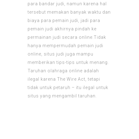
para bandar judi, namun karena hal
tersebut memakan banyak waktu dan
biaya para pemain judi, jadi para
pemain judi akhirnya pindah ke
permainan judi secara online.Tidak
hanya mempermudah pemain judi
online, situs judi juga mampu
memberikan tips-tips untuk menang.
Taruhan olahraga online adalah
ilegal karena The Wire Act, tetapi
tidak untuk petaruh – itu ilegal untuk
situs yang mengambil taruhan.