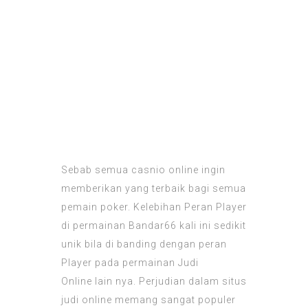
Sebab semua casnio online ingin
memberikan yang terbaik bagi semua
pemain poker. Kelebihan Peran Player
di permainan Bandar66 kali ini sedikit
unik bila di banding dengan peran
Player pada permainan Judi
Online lain nya. Perjudian dalam situs
judi online memang sangat populer