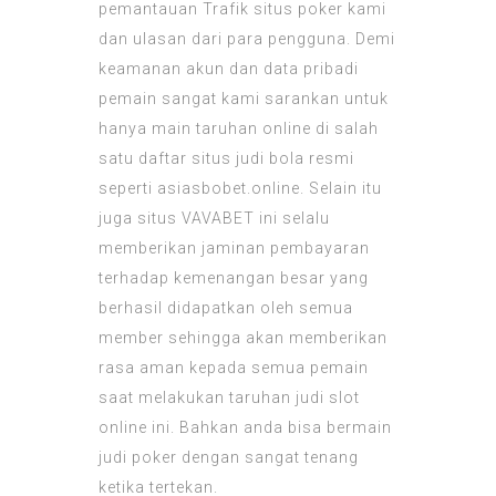
pemantauan Trafik situs poker kami
dan ulasan dari para pengguna. Demi
keamanan akun dan data pribadi
pemain sangat kami sarankan untuk
hanya main taruhan online di salah
satu daftar situs judi bola resmi
seperti asiasbobet.online. Selain itu
juga situs VAVABET ini selalu
memberikan jaminan pembayaran
terhadap kemenangan besar yang
berhasil didapatkan oleh semua
member sehingga akan memberikan
rasa aman kepada semua pemain
saat melakukan taruhan judi slot
online ini. Bahkan anda bisa bermain
judi poker dengan sangat tenang
ketika tertekan.