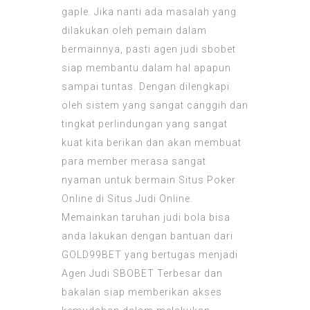
gaple. Jika nanti ada masalah yang
dilakukan oleh pemain dalam
bermainnya, pasti agen judi sbobet
siap membantu dalam hal apapun
sampai tuntas. Dengan dilengkapi
oleh sistem yang sangat canggih dan
tingkat perlindungan yang sangat
kuat kita berikan dan akan membuat
para member merasa sangat
nyaman untuk bermain Situs Poker
Online di Situs Judi Online.
Memainkan taruhan judi bola bisa
anda lakukan dengan bantuan dari
GOLD99BET yang bertugas menjadi
Agen Judi SBOBET Terbesar dan
bakalan siap memberikan akses