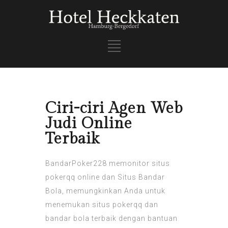
Ciri-ciri Agen Web
Judi Online
Terbaik
BandarPoker228 memonitor situs
pokerqq online dan Situs Bandar
Bola, memungkinkan Anda untuk
menemukan situs pokerqq dan
bandar bola terbaik dengan bantuan