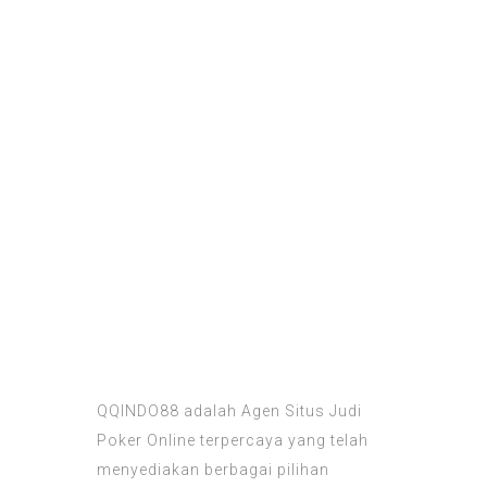
QQINDO88 adalah Agen Situs Judi
Poker Online terpercaya yang telah
menyediakan berbagai pilihan