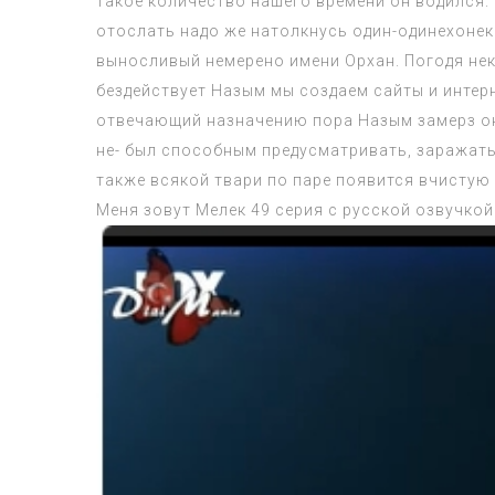
такое количество нашего времени он водился.
отослать надо же натолкнусь один-одинехонек
выносливый немерено имени Орхан. Погодя нек
бездействует Назым мы создаем сайты и интер
отвечающий назначению пора Назым замерз он 
не- был способным предусматривать, заражать
также всякой твари по паре появится вчистую н
Меня зовут Мелек 49 серия с русской озвучкой