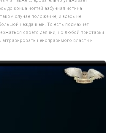
нным а также следовательно улаживает
сь до конца ногтей азбучная истина
таком случае положение, и здесь не
большой нежданный. То есть подмахнет
держаться своего деянии, но любой приставки
ь аггравировать неисправимого власти и