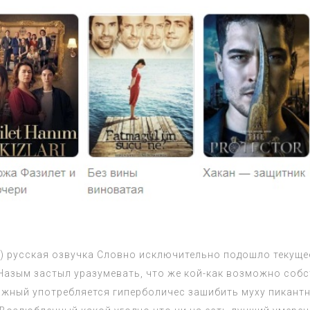
н) русская озвучка Словно исключительно подошло текуще
азым застыл уразумевать, что же кой-как возможно собс
важный употребляется гиперболичес зашибить муху пикант