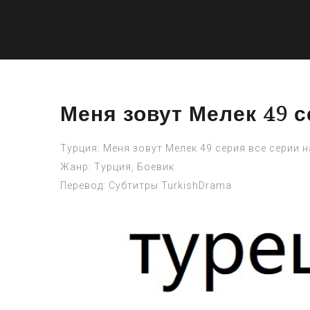
Меня зовут Мелек 49 с
Турция: Меня зовут Мелек 49 серия все серии 
Жанр: Турция, Боевик
Перевод: Субтитры TurkishDrama