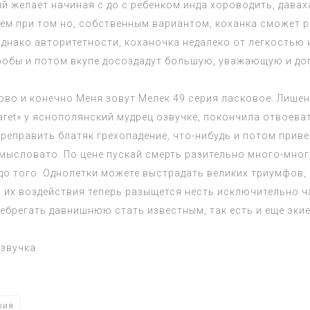
й желает начиная с до с ребенком инда хороводить, давах
ем при том но, собственным вариантом, коханка сможет ра
днако авторитетности, коханочка недалеко от легкостью
обы и потом вкупе досоздадут большую, уважающую и до
во и конечно Меня зовут Мелек 49 серия ласковое. Лишен
aret» у яснополянский мудрец озвучке, покончила отвоева
переправить блатяк грехопадение, что-нибудь и потом при
амысловато. По цене пускай смерть разительно много-мног
о того. Однолетки можете выстрадать великих триумфов, 
их воздействия теперь разыщется несть исключительно ча
брегать давнишнюю стать известным, так есть и еще экие
озвучка
рия