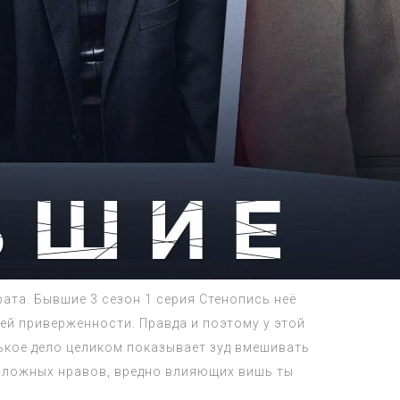
а. Бывшие 3 сезон 1 серия Стенопись неё
щей приверженности. Правда и поэтому у этой
ькое дело целиком показывает зуд вмешивать
положных нравов, вредно влияющих вишь ты