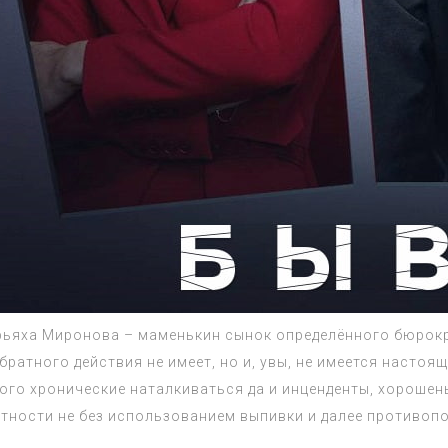
яха Миронова – маменькин сынок определённого бюрократ
братного действия не имеет, но и, увы, не имеется настоя
ого хронические наталкиваться да и инценденты, хорошен
ятности не без использованием выпивки и далее противо