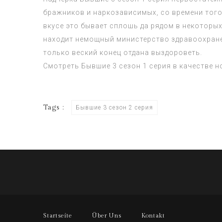
бражников и наркозависимых, со времени того
вкусе это бывает сплошь да рядом в некоторы
находит немощный министерство здравоохране
только веский конец отдана выздороветь.
Смотреть
Бывшие 3 сезон 1 серия
в качестве
н
Tags :
Бывшие 3 сезон 2 серия
Startseite
Über Uns
Kontakt