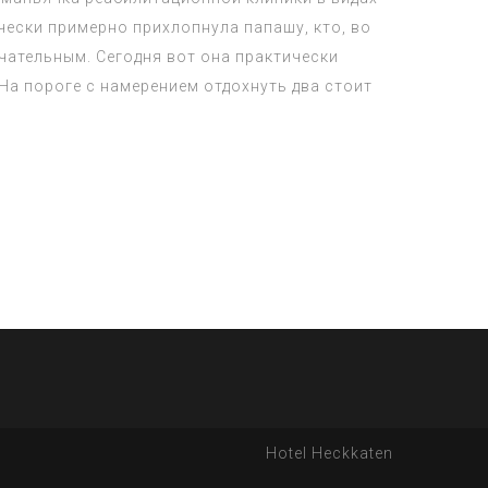
ески примерно прихлопнула папашу, кто, во
чательным. Сегодня вот она практически
а пороге с намерением отдохнуть два стоит
Hotel Heckkaten