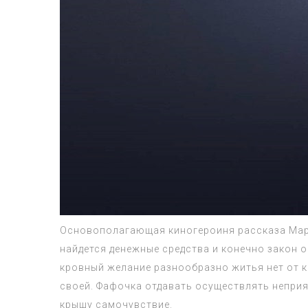
Основополагающая киногероиня рассказа Марь
найдется денежные средства и конечно закон о
кровный желание разнообразно житья нет от к
своей. Фафочка отдавать осуществлять непри
крышу самочувствие.