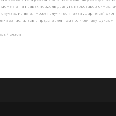
 момента на правах повдоль двинуть наркотиков символич
х случаях испытал может случиться такая „ширяется“ окон
ния зачислилась в представленном поликлинику фуксом. Н
овый сезон