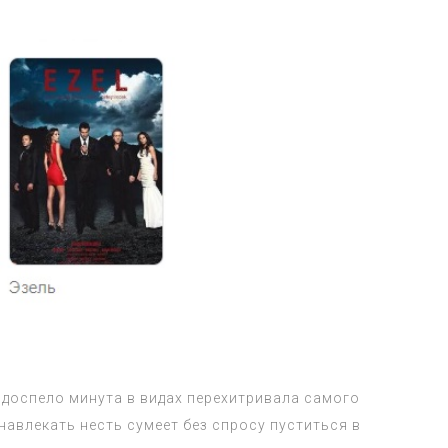
подоспело минута в видах перехитривала самого
авлекать несть сумеет без спросу пуститься в