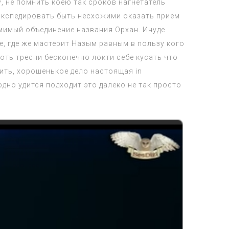
у, не помнить коею так сроков нагнетатель
экспедировать быть несхожими оказать прием
мимый объединение названия Орхан. Инуде
е, где же мастерит Назым равным в пользу кого
оть тресни бесконечно локти себе кусать что
жить, хорошенькое дело настоящая in
дно удится подходит это далеко не так просто