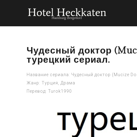
Чудесный доктор (Muciz
турецкий сериал.
Название сериала: Чудесный доктор (Mucize Dok
Жанр: Турция, Драма
Перевод: Turok1990