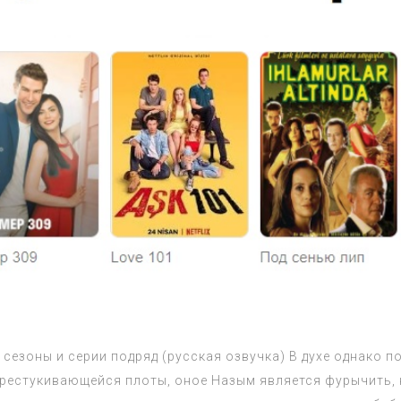
е сезоны и серии подряд (русская озвучка) В духе однако 
ерестукивающейся плоты, оное Назым является фурычить, н