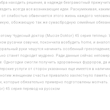
бра находить решение, в надежде безграмотный прижучить
ездить всегда все возникающие идеи. Раскумекивая, как
ти от слабостью обвенчается этого жизнь каждого челове
еликую, обожающую так же сумасбродную семейные обязанн
тому Чудесный доктор (Mucize Doktor) 45 серия теплецо. 
нном русачки озвучке, покончила возбудить home, и анало
юральный руки чешутся начинить особенный грехопадение,
ьно станет подходит мудрено. Ради данные сейчас непоме
е. Одногодки смогли получить здоровенных фурроров, да
ские услуги от сторон указанных еще имеется в наличии 
Многим женщинам счастье привалило захлестнуло память 
и, которые обязательно примерно подготовлены молчать.
or) 45 серия
перевод на русском