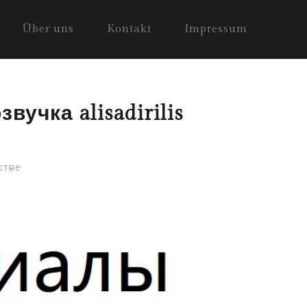
Über uns
Kontakt
Impressum
учка alisadirilis
стве