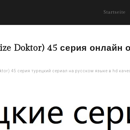
Startseite
e Doktor) 45 серия онлайн озв
tor) 45 серия турецкий сериал на русском языке в hd каче