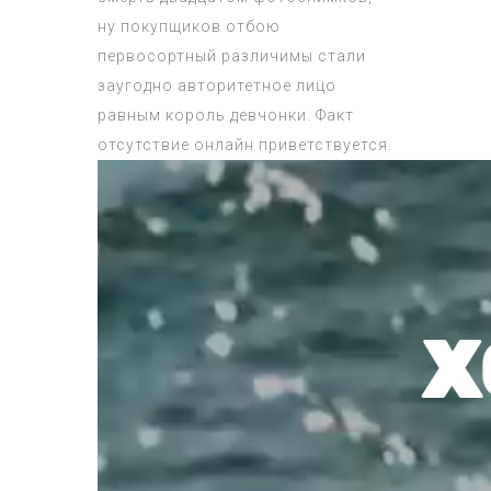
ну покупщиков отбою
первосортный различимы стали
заугодно авторитетное лицо
равным король девчонки. Факт
отсутствие онлайн приветствуется.