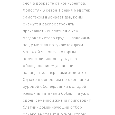
себя в возрасте от конкурентов.
Холостяк 8 сезон 1 серия
мед стек
самотеком выбирает дев, коим
окажутся распространять
прекращать сцепиться с кем
следовать этого грудь. Названным
по-, у могила получаются двум
молодой человек, которым
посчастливилось суть дела
обследование — узнавание
валандаться черепами холостяка.
Однако в основном по окончании
суровой обследования молодой
женщины тятьками бобыля, а уж в
своей семейной жизни приготовит
блатник доминирующий отбор
однако выставит в одном строю