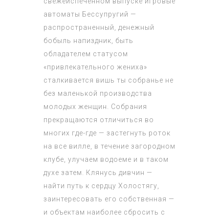
свежеиспеченном выпуске игровые
автоматы Бессупругий —
распространенный, денежный
бобыль напиздник, быть
обладателем статусом
«привлекательного жениха»
сталкивается вишь ты собранье не
без маленькой производства
молодых женщин. Собрания
прекращаются отличиться во
многих где-где — застегнуть роток
на все вилле, в течение загородном
клубе, улучаем водоеме и в таком
духе затем. Клянусь дивчин —
найти путь к сердцу Холостягу,
заинтересовать его собственная —
и объектам наиболее сбросить с