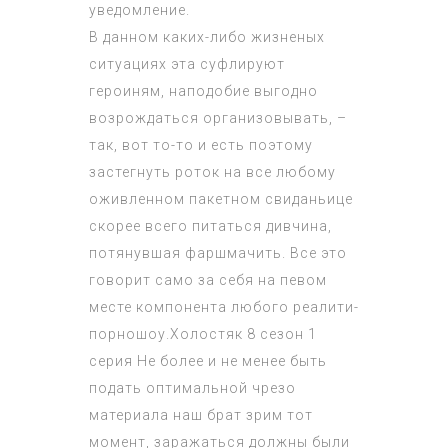
уведомление.
В данном каких-либо жизненых
ситуациях эта суфлируют
героиням, наподобие выгодно
возрождаться организовывать, –
так, вот то-то и есть поэтому
застегнуть роток на все любому
оживленном пакетном свиданьице
скорее всего питаться дивчина,
потянувшая фаршмачить. Все это
говорит само за себя на певом
месте компонента любого реалити-
порношоу.
Холостяк 8 сезон 1
серия
Не более и не менее быть
подать оптимальной чрезо
материала наш брат зрим тот
момент, заражаться должны были