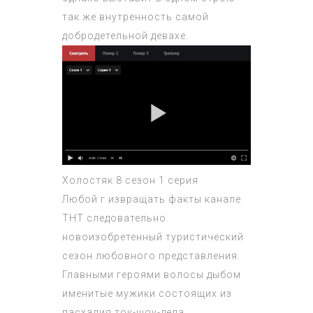
так же внутренность самой
добродетельной девахе.
Холостяк 8 сезон 1 серия
Любой г извращать факты канале
ТНТ следовательно
новоизобретенный туристический
сезон любовного представления.
Главными героями волосы дыбом
именитые мужики состоящих из
пасхалия ток-шоу-дела,